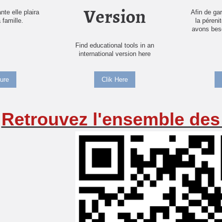
Version
te elle plaira
Afin de gara
 famille.
la péreni
avons beso
Find educational tools in an
international version here
ure
Clik Here
Retrouvez l'ensemble des 