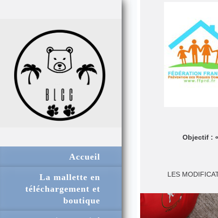
Objectif :
Accueil
LES MODIFICAT
La mallette en
téléchargement et
boutique