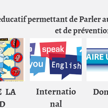
educatif permettant de Parler 
et de préventi
Internatio
E LA
Don
nal
D