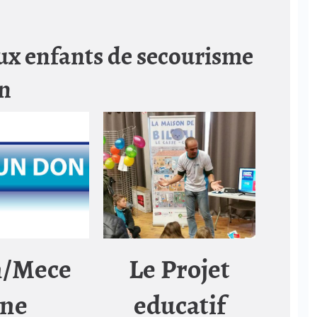
aux enfants de secourisme
on
Le Projet
/Mece
educatif
ne