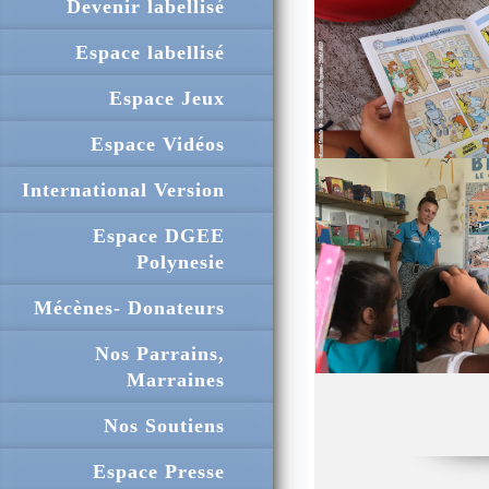
Devenir labellisé
Espace labellisé
Espace Jeux
Espace Vidéos
International Version
Espace DGEE
Polynesie
Mécènes- Donateurs
Nos Parrains,
Marraines
Nos Soutiens
Espace Presse